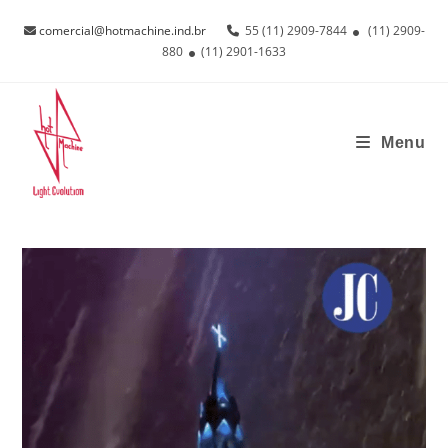
Ir
comercial@hotmachine.ind.br
55 (11) 2909-7844
(11) 2909-
para
880
(11) 2901-1633
o
conteúdo
Menu