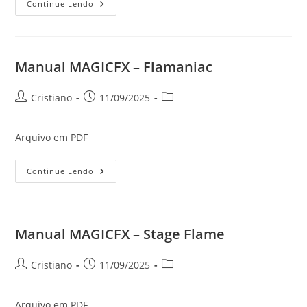
Manual
Continue Lendo
LM-
2014
Manual MAGICFX – Flamaniac
Autor
Post
Categoria
Cristiano
11/09/2025
do
publicado:
do
post:
post:
Arquivo em PDF
Manual
Continue Lendo
MAGICFX
–
Flamaniac
Manual MAGICFX – Stage Flame
Autor
Post
Categoria
Cristiano
11/09/2025
do
publicado:
do
post:
post:
Arquivo em PDF