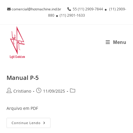
Ir
comercial@hotmachine.ind.br
55 (11) 2909-7844
(11) 2909-
para
880
(11) 2901-1633
o
conteúdo
Menu
Manual P-5
Autor
Post
Categoria
Cristiano
11/09/2025
do
publicado:
do
post:
post:
Arquivo em PDF
Manual
Continue Lendo
P-
5