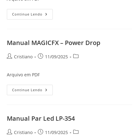
Manual
Continue Lendo
MAGICFX
–
Stage
Flame
Manual MAGICFX – Power Drop
Autor
Post
Categoria
Cristiano
11/09/2025
do
publicado:
do
post:
post:
Arquivo em PDF
Manual
Continue Lendo
MAGICFX
–
Power
Drop
Manual Par Led LP-354
Autor
Post
Categoria
Cristiano
11/09/2025
do
publicado:
do