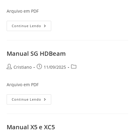
post:
post:
Arquivo em PDF
Manual
Continue Lendo
Par
Led
LP-
354
Manual SG HDBeam
Autor
Post
Categoria
Cristiano
11/09/2025
do
publicado:
do
post:
post:
Arquivo em PDF
Manual
Continue Lendo
SG
HDBeam
Manual X5 e XC5