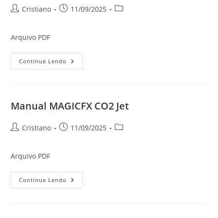
Autor
Post
Categoria
Cristiano
11/09/2025
do
publicado:
do
post:
post:
Arquivo PDF
Manual
Continue Lendo
X5
E
XC5
Manual MAGICFX CO2 Jet
Autor
Post
Categoria
Cristiano
11/09/2025
do
publicado:
do
post:
post:
Arquivo PDF
Manual
Continue Lendo
MAGICFX
CO2
Jet