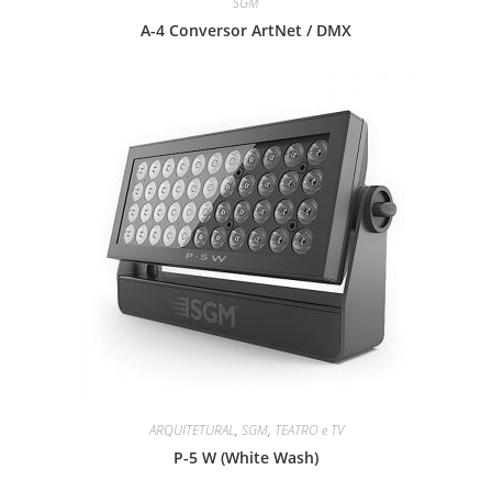
SGM
A-4 Conversor ArtNet / DMX
ARQUITETURAL
,
SGM
,
TEATRO e TV
P-5 W (White Wash)