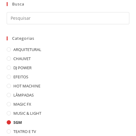
Busca
Pre
a
tec
Categorias
“Es
par
ARQUITETURAL
fec
CHAUVET
o
DJ POWER
pai
de
EFEITOS
pes
HOT MACHINE
LÂMPADAS
MAGIC FX
MUSIC & LIGHT
SGM
TEATRO E TV