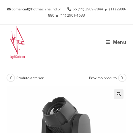
Ir
comercial@hotmachine.ind.br
55 (11) 2909-7844
(11) 2909-
para
880
(11) 2901-1633
o
conteúdo
Menu
Produto anterior
Próximo produto