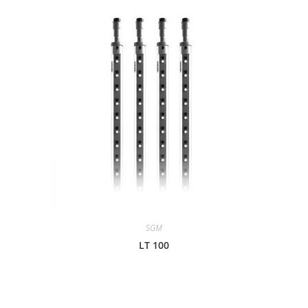
SGM
LT 100