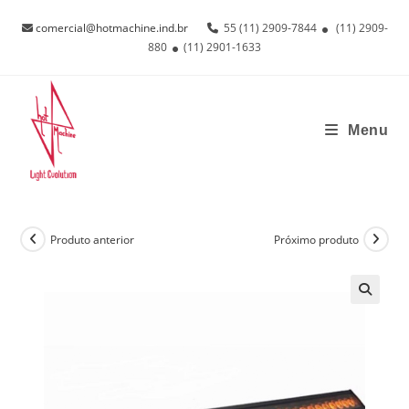
Ir
comercial@hotmachine.ind.br
55 (11) 2909-7844
(11) 2909-
para
880
(11) 2901-1633
o
conteúdo
Menu
Produto anterior
Próximo produto