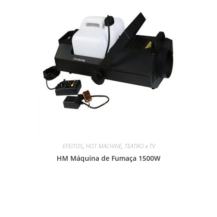
EFEITOS
,
HOT MACHINE
,
TEATRO e TV
HM Máquina de Fumaça 1500W