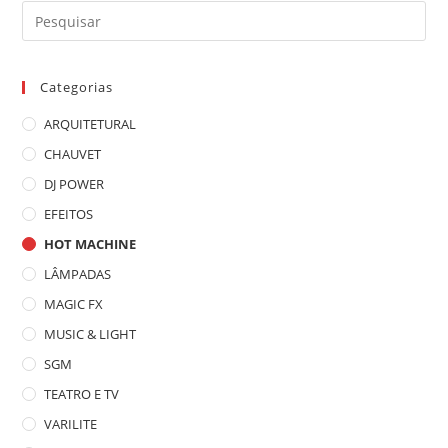
Pre
a
tec
Categorias
“Es
par
ARQUITETURAL
fec
CHAUVET
o
DJ POWER
pai
de
EFEITOS
pes
HOT MACHINE
LÂMPADAS
MAGIC FX
MUSIC & LIGHT
SGM
TEATRO E TV
VARILITE