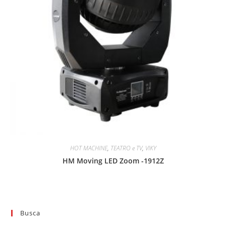
HOT MACHINE
,
TEATRO e TV
,
VIKY
HM Moving LED Zoom -1912Z
Busca